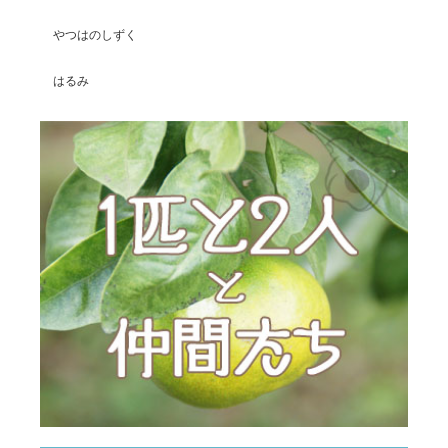
やつはのしずく
はるみ