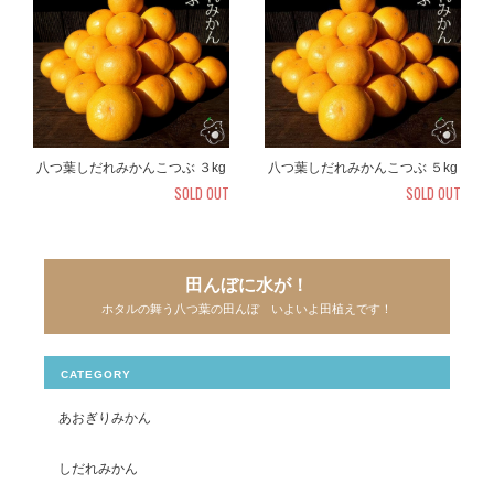
八つ葉しだれみかんこつぶ ３kg
八つ葉しだれみかんこつぶ ５kg
SOLD OUT
SOLD OUT
田んぼに水が！
ホタルの舞う八つ葉の田んぼ いよいよ田植えです！
CATEGORY
あおぎりみかん
しだれみかん