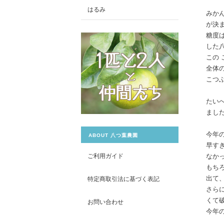
はるみ
みか
が決
糖度
した
この
全体
こつ
たい
まし
今年
ABOUT 八つ葉農園
早す
ご利用ガイド
なか
もち
出て
特定商取引法に基づく表記
さら
くて
お問い合わせ
今年