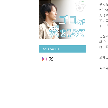
そん
がで
んは
す。
す！
しな
細で
は、
FOLLOW US
通常１
★平