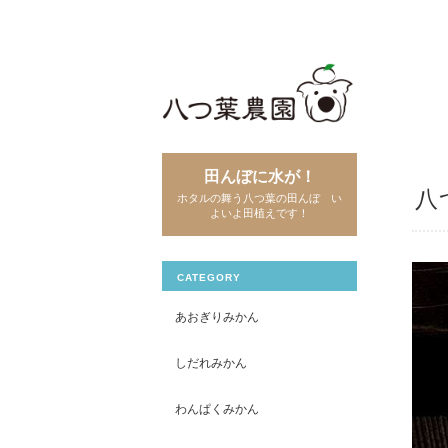
田んぼに水が！
八
ホタルの舞う八つ葉の田んぼ い
よいよ田植えです！
CATEGORY
あおぎりみかん
しだれみかん
わんぱくみかん