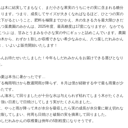
んは木に結実してまもなく、まだ小さな果実のうちにその実に含まれる糖分
まります。つまり、成長してサイズが大きくなればなるほど、ひとつの実の
は下がるということ。肥料を極限までひかえ、木の生きる力を最大限ひきだ
八つ葉農園のみかんは、2025年度、最高糖度は17度になりますが、なかでも
 こつぶ は、甘みとうまみを小さな実の中にギュッと詰めこんでいます。農園
の木から、わずか１割しか収穫できない希少なみかん、八つ葉しだれみかん
ぶ 、いよいよ販売開始いたします！
へんお待たせいたしました！今年もしだれみかんをお届けできる運びとなり
た。
の夏は本当に暑かったです…
ぎる梅雨明けから数週間雨が降らず、８月は僕が経験する中で最も雨量が少
ったです。
ろん潅水して回りましたが十分な水は与えられず枯れてしまう木がたくさん
、強い日差しで日焼けしてしまう実がたくさん出ました。
に、やっと雨が降って木が水分を吸収したら実の成長が水分量に耐え切れな
破裂してしまい、何周も日焼けと破裂の実を摘果して回りました。
のしだれみかんの収穫量は例年の5割程度になりそうです。