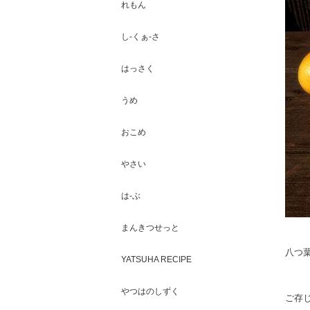
れもん
し-くぁ-さ
はっさく
うめ
おこめ
やさい
は-ぶ
まんきつせっと
八つ葉
YATSUHA RECIPE
やつはのしずく
ご存