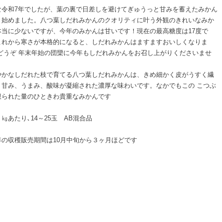
な令和7年でしたが、葉の裏で日差しを避けてぎゅうっと甘みを蓄えたみかん
き始めました。八つ葉しだれみかんのクオリティに叶う外観のきれいなみか
本当に少ないですが、今年のみかんは甘いです！現在の最高糖度は17度で
これから寒さが本格的になると、しだれみかんはますますおいしくなりま
 どうぞ 年末年始の団欒に今年もしだれみかんをお召し上がりくださいませ
やかなしだれた枝で育てる八つ葉しだれみかんは、きめ細かく皮がうすく繊
、甘み、うまみ、酸味が凝縮された濃厚な味わいです。なかでもこの こつぶ
限られた量のひときわ貴重なみかんです
㎏あたり､14～25玉 AB混合品
年の収穫販売期間は10月中旬から３ヶ月ほどです