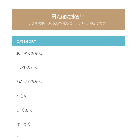
田んぼに水が！
ホタルの舞う八つ葉の田んぼ いよいよ田植えです！
CATEGORY
あおぎりみかん
しだれみかん
わんぱくみかん
れもん
し-くぁ-さ
はっさく