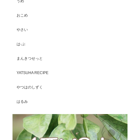
うめ
おこめ
やさい
は-ぶ
まんきつせっと
YATSUHA RECIPE
やつはのしずく
はるみ