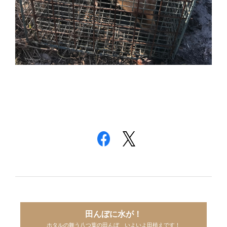
田んぼに水が！
ホタルの舞う八つ葉の田んぼ いよいよ田植えです！