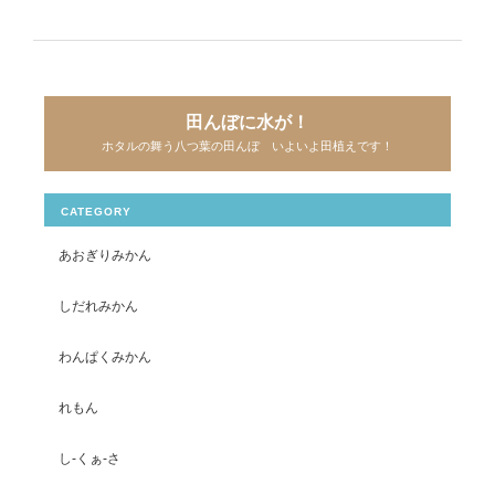
田んぼに水が！
ホタルの舞う八つ葉の田んぼ いよいよ田植えです！
CATEGORY
あおぎりみかん
しだれみかん
わんぱくみかん
れもん
し-くぁ-さ