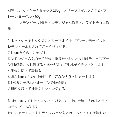
材料 ：ホットケーキミックス180g・オリーブオイル大さじ2・
プ
レーンヨーグルト50g
レモンピール1個分・
レモンジャム適量・ホワイトチョコ適
量
1.ホットケーキミックスにオリーブオイル、
プレーンヨーグルト、
レモンピールを入れてざっくり混ぜる。
2.15cm角くらいに伸ばす。
3.レモンジャムをのせて半分に折りたたむ。⚠︎
今回はティースプー
ン1.5杯分。
入れ過ぎると水分が多くて生地がベチャっとします。
4.半分に切って重ねる。
5.厚さ1cmくらいに伸ばして、好きな大きさにカットする
6.180度に予熱したオーブンで15分焼く。
7.粗熱を取って可愛くトッピングする。
3の時にホワイトチョコを小さく砕いて、
中に一緒に入れるとチョ
コチップにもなるよ！
他にもアーモンドやドライフルーツを入れてもとっても美味しい