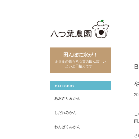
田んぼに水が！
ホタルの舞う八つ葉の田んぼ い
よいよ田植えです！
CATEGORY
20
あおぎりみかん
しだれみかん
こ
雨
わんぱくみかん
さ