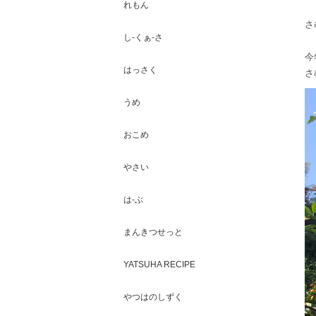
れもん
さ
し-くぁ-さ
今
はっさく
さ
うめ
おこめ
やさい
は-ぶ
まんきつせっと
YATSUHA RECIPE
やつはのしずく