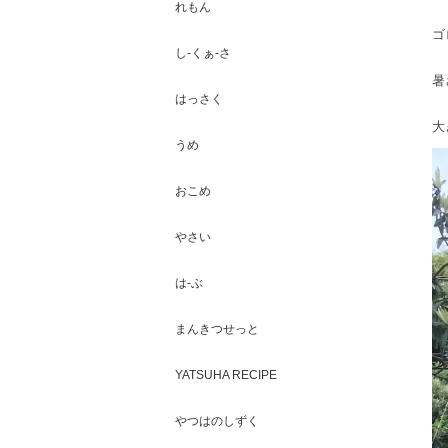
れもん
ゴ
し-くぁ-さ
暑
はっさく
大
うめ
おこめ
やさい
は-ぶ
まんきつせっと
YATSUHA RECIPE
やつはのしずく