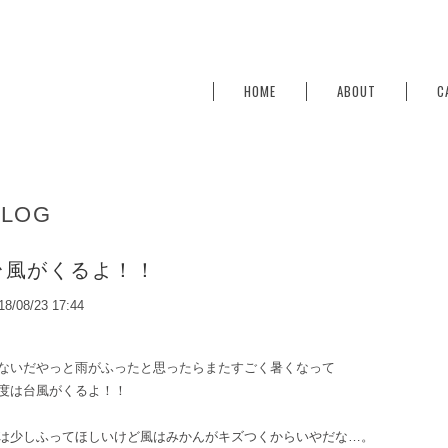
HOME
ABOUT
C
BLOG
台風がくるよ！！
18/08/23 17:44
ないだやっと雨がふったと思ったらまたすごく暑くなって
度は台風がくるよ！！
は少しふってほしいけど風はみかんがキズつくからいやだな…。