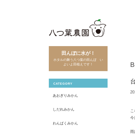
田んぼに水が！
ホタルの舞う八つ葉の田んぼ い
よいよ田植えです！
CATEGORY
20
あおぎりみかん
しだれみかん
こ
今
わんぱくみかん
雨