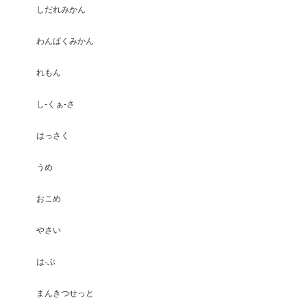
しだれみかん
わんぱくみかん
れもん
し-くぁ-さ
はっさく
うめ
おこめ
やさい
は-ぶ
まんきつせっと