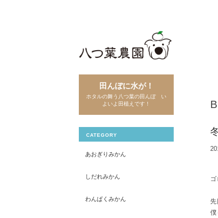
田んぼに水が！
ホタルの舞う八つ葉の田んぼ い
よいよ田植えです！
CATEGORY
20
あおぎりみかん
しだれみかん
ゴ
わんぱくみかん
先
僕