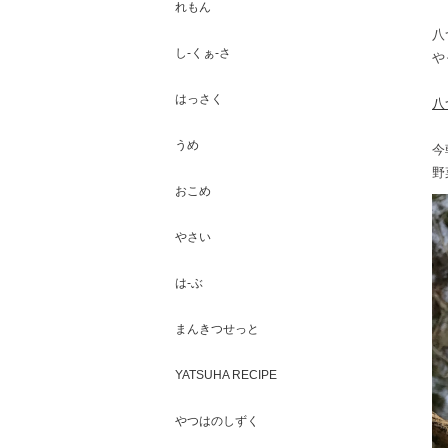
れもん
八
し-くぁ-さ
や
はっさく
八
うめ
今
野
おこめ
やさい
は-ぶ
まんきつせっと
YATSUHA RECIPE
やつはのしずく