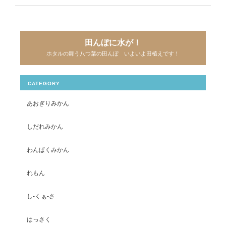
田んぼに水が！
ホタルの舞う八つ葉の田んぼ いよいよ田植えです！
CATEGORY
あおぎりみかん
しだれみかん
わんぱくみかん
れもん
し-くぁ-さ
はっさく