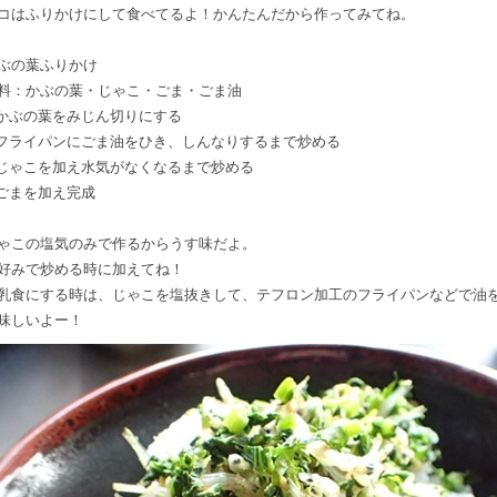
コはふりかけにして食べてるよ！かんたんだから作ってみてね。
ぶの葉ふりかけ
料：かぶの葉・じゃこ・ごま・ごま油
.かぶの葉をみじん切りにする
.フライパンにごま油をひき、しんなりするまで炒める
.じゃこを加え水気がなくなるまで炒める
.ごまを加え完成
ゃこの塩気のみで作るからうす味だよ。
好みで炒める時に加えてね！
乳食にする時は、じゃこを塩抜きして、
テフロン加工のフライパンなどで油
味しいよー！