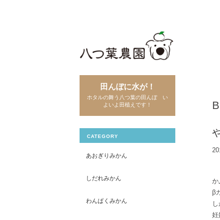
田んぼに水が！
ホタルの舞う八つ葉の田んぼ い
よいよ田植えです！
CATEGORY
20
あおぎりみかん
しだれみかん
か
β
わんぱくみかん
し
妊