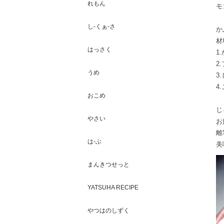
れもん
モ
し-くぁ-さ
か
材
はっさく
1
2
うめ
3
4
おこめ
じ
やさい
お
離
は-ぶ
美
まんきつせっと
YATSUHA RECIPE
やつはのしずく